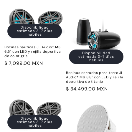
habitual
Disponibilidad
estimada 3–7 días
hábiles
Bocinas náuticas JL Audio® M3
6,5" con LED y rejilla deportiva
Disponibilidad
de color gris
estimada 3–7 días
hábiles
Precio
$ 7,099.00 MXN
habitual
Bocinas cerradas para torre JL
Audio® M6 8,8" con LED y rejilla
deportiva de titanio
Precio
$ 34,499.00 MXN
habitual
Disponibilidad
estimada 3–7 días
hábiles