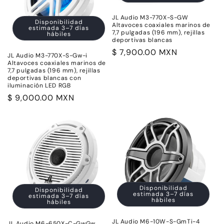
JL Audio M3-770X-S-GW
Disponibilidad
Altavoces coaxiales marinos de
estimada 3–7 días
7,7 pulgadas (196 mm), rejillas
hábiles
deportivas blancas
Precio
$ 7,900.00 MXN
JL Audio M3-770X-S-Gw-i
habitual
Altavoces coaxiales marinos de
7,7 pulgadas (196 mm), rejillas
deportivas blancas con
iluminación LED RGB
Precio
$ 9,000.00 MXN
habitual
Disponibilidad
Disponibilidad
estimada 3–7 días
estimada 3–7 días
hábiles
hábiles
JL Audio M6-10W-S-GmTi-4
JL Audio M6-650X-C-GwGw