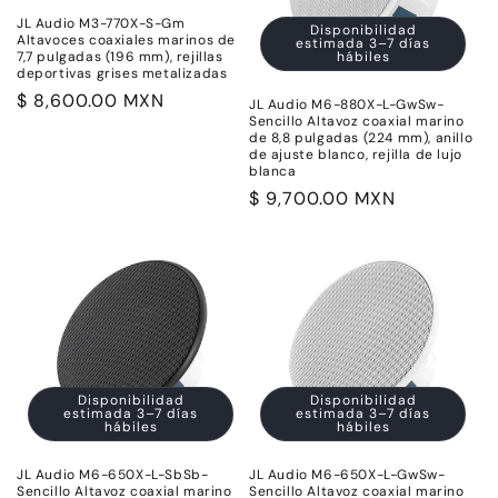
JL Audio M3-770X-S-Gm
Disponibilidad
Altavoces coaxiales marinos de
estimada 3–7 días
7,7 pulgadas (196 mm), rejillas
hábiles
deportivas grises metalizadas
Precio
$ 8,600.00 MXN
JL Audio M6-880X-L-GwSw-
Sencillo Altavoz coaxial marino
habitual
de 8,8 pulgadas (224 mm), anillo
de ajuste blanco, rejilla de lujo
blanca
Precio
$ 9,700.00 MXN
habitual
Disponibilidad
Disponibilidad
estimada 3–7 días
estimada 3–7 días
hábiles
hábiles
JL Audio M6-650X-L-SbSb-
JL Audio M6-650X-L-GwSw-
Sencillo Altavoz coaxial marino
Sencillo Altavoz coaxial marino