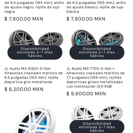
de 6,5 pulgadas (165 mm), anillo
de 6,5 pulgadas (165 mm), anillo
de ajuste negro, rejilla de lujo
de ajuste blanco, rejilla de lujo
negra
blanca
Precio
$ 7,800.00 MXN
Precio
$ 7,800.00 MXN
habitual
habitual
Disponibilidad
Disponibilidad
estimada 3–7 días
estimada 3–7 días
hábiles
hábiles
JL Audio M3-650X-S-Gm
JL Audio M3-770X-S-Gm-i
Altavoces coaxiales marinos de
Altavoces coaxiales marinos de
6,5 pulgadas (165 mm), rejilla
7,7 pulgadas (196 mm), rejillas
deportiva gris metalizada
deportivas grises metalizadas
con iluminación LED RGB
Precio
$ 6,200.00 MXN
Precio
$ 9,600.00 MXN
habitual
habitual
Disponibilidad
estimada 3–7 días
hábiles