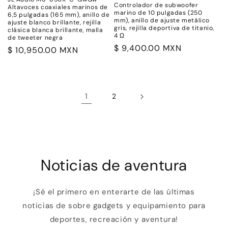
Controlador de subwoofer
Altavoces coaxiales marinos de
marino de 10 pulgadas (250
6,5 pulgadas (165 mm), anillo de
mm), anillo de ajuste metálico
ajuste blanco brillante, rejilla
gris, rejilla deportiva de titanio,
clásica blanca brillante, malla
4 Ω
de tweeter negra
Precio
$ 9,400.00 MXN
Precio
$ 10,950.00 MXN
habitual
habitual
1
2
Noticias de aventura
¡Sé el primero en enterarte de las últimas
noticias de sobre gadgets y equipamiento para
deportes, recreación y aventura!