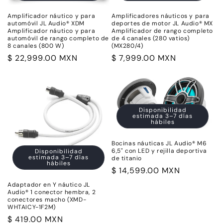
i
ó
Amplificador náutico y para
Amplificadores náuticos y para
automóvil JL Audio® XDM
deportes de motor JL Audio® MX
Amplificador náutico y para
Amplificador de rango completo
n
automóvil de rango completo de
de 4 canales (280 vatios)
8 canales (800 W)
(MX280/4)
:
Precio
$ 22,999.00 MXN
Precio
$ 7,999.00 MXN
habitual
habitual
Disponibilidad
estimada 3–7 días
hábiles
Bocinas náuticas JL Audio® M6
6,5" con LED y rejilla deportiva
Disponibilidad
estimada 3–7 días
de titanio
hábiles
Precio
$ 14,599.00 MXN
habitual
Adaptador en Y náutico JL
Audio® 1 conector hembra, 2
conectores macho (XMD-
WHTAICY-1F2M)
Precio
$ 419.00 MXN